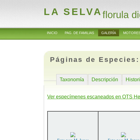
LA SELVA
florula di
INICIO
PAG. DE FAMILIAS
GALERÍA
MOTORES
Páginas de Especies
Taxonomía
Descripción
Histor
Ver especímenes escaneados en OTS He