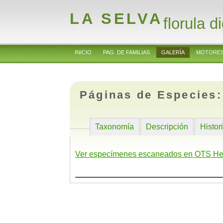
LA SELVA
florula di
INICIO
PAG. DE FAMILIAS
GALERÍA
MOTORES
Páginas de Especies
Taxonomía
Descripción
Histor
Ver especímenes escaneados en OTS He