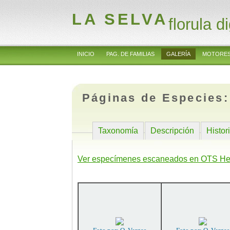
LA SELVA
florula di
INICIO
PAG. DE FAMILIAS
GALERÍA
MOTORES
Páginas de Especies
Taxonomía
Descripción
Histor
Ver especímenes escaneados en OTS He