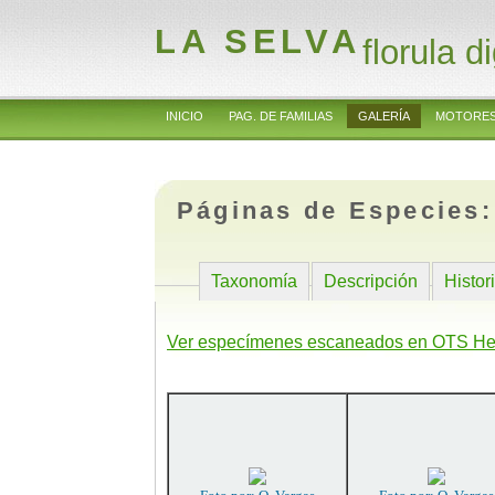
LA SELVA
florula di
INICIO
PAG. DE FAMILIAS
GALERÍA
MOTORES
Páginas de Especies
Taxonomía
Descripción
Histor
Ver especímenes escaneados en OTS He