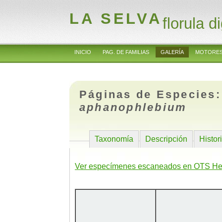
LA SELVA
florula di
INICIO
PAG. DE FAMILIAS
GALERÍA
MOTORES
Páginas de Especies
aphanophlebium
Taxonomía
Descripción
Histor
Ver especímenes escaneados en OTS He