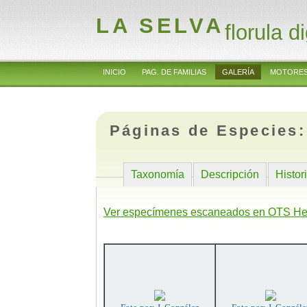
LA SELVA
florula di
INICIO
PAG. DE FAMILIAS
GALERÍA
MOTORES
Páginas de Especies
Taxonomía
Descripción
Histor
Ver especímenes escaneados en OTS He