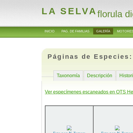
LA SELVA
florula di
INICIO
PAG. DE FAMILIAS
GALERÍA
MOTORES
Páginas de Especies
Taxonomía
Descripción
Histor
Ver especímenes escaneados en OTS He