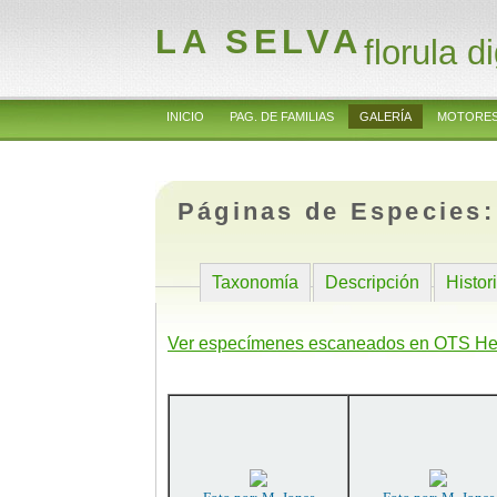
LA SELVA
florula di
INICIO
PAG. DE FAMILIAS
GALERÍA
MOTORES
Páginas de Especies
Taxonomía
Descripción
Histor
Ver especímenes escaneados en OTS He