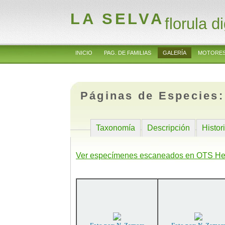
LA SELVA
florula di
INICIO
PAG. DE FAMILIAS
GALERÍA
MOTORES
Páginas de Especies
Taxonomía
Descripción
Histor
Ver especímenes escaneados en OTS He