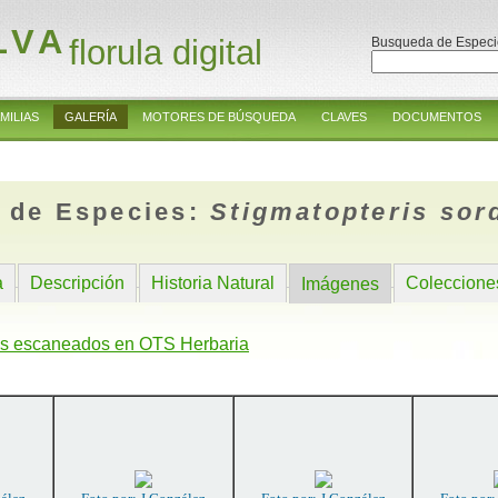
LVA
florula digital
Busqueda de Especi
MILIAS
GALERÍA
MOTORES DE BÚSQUEDA
CLAVES
DOCUMENTOS
 de Especies:
Stigmatopteris sor
a
Descripción
Historia Natural
Coleccione
Imágenes
s escaneados en OTS Herbaria