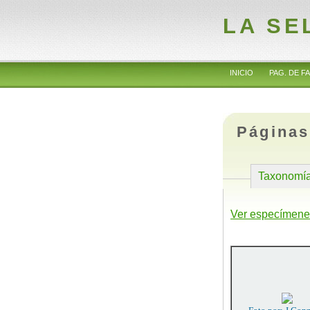
LA SE
INICIO
PAG. DE FA
Páginas
Taxonomí
Ver especímene