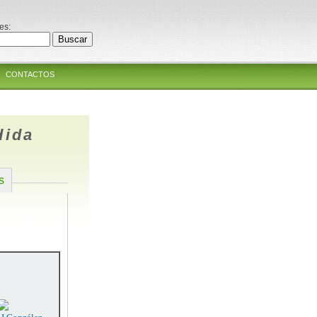
es:
CONTACTOS
dida
s