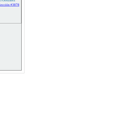
 J.González
lección #3878