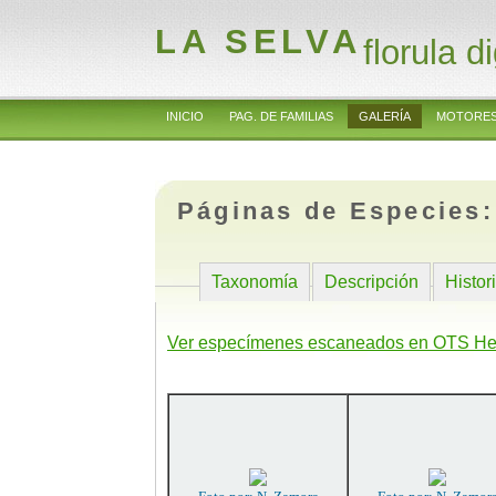
LA SELVA
florula di
INICIO
PAG. DE FAMILIAS
GALERÍA
MOTORES
Páginas de Especies
Taxonomía
Descripción
Histor
Ver especímenes escaneados en OTS He