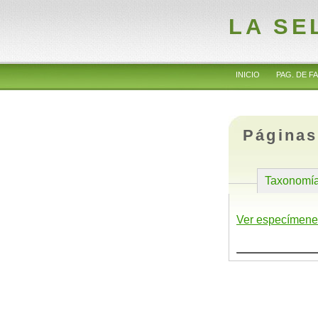
LA SE
INICIO
PAG. DE FA
Páginas
Taxonomí
Ver especímene