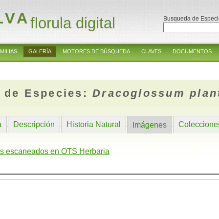
LVA
florula digital
Busqueda de Especi
MILIAS
GALERÍA
MOTORES DE BÚSQUEDA
CLAVES
DOCUMENTOS
 de Especies:
Dracoglossum plan
a
Descripción
Historia Natural
Coleccione
Imágenes
s escaneados en OTS Herbaria