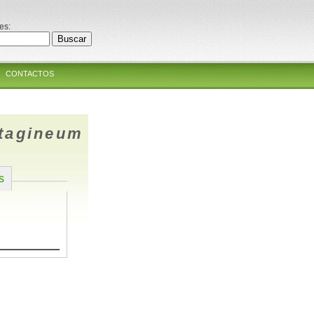
es:
CONTACTOS
tagineum
s