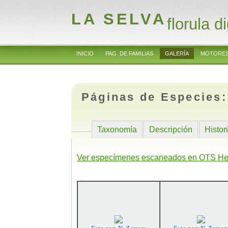
LA SELVA
florula di
INICIO
PAG. DE FAMILIAS
GALERÍA
MOTORES
Páginas de Especies
Taxonomía
Descripción
Histor
Ver especímenes escaneados en OTS He