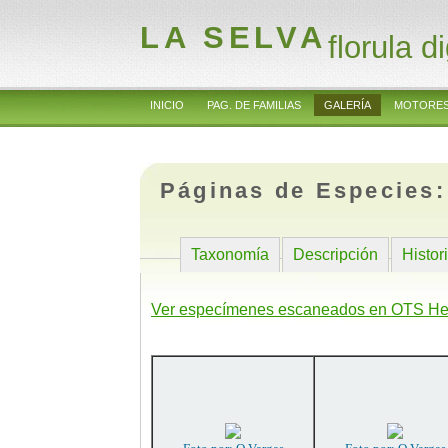
LA SELVA
florula di
INICIO
PAG. DE FAMILIAS
GALERÍA
MOTORES
Páginas de Especies
Taxonomía
Descripción
Histor
Ver especímenes escaneados en OTS He