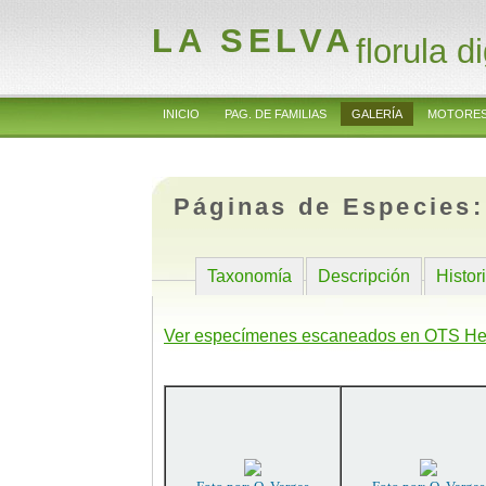
LA SELVA
florula di
INICIO
PAG. DE FAMILIAS
GALERÍA
MOTORES
Páginas de Especies
Taxonomía
Descripción
Histor
Ver especímenes escaneados en OTS He