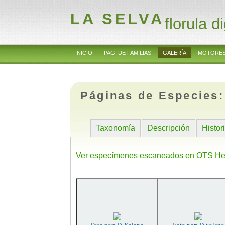
LA SELVA
florula di
INICIO
PAG. DE FAMILIAS
GALERÍA
MOTORES
Páginas de Especies
Taxonomía
Descripción
Histor
Ver especímenes escaneados en OTS He