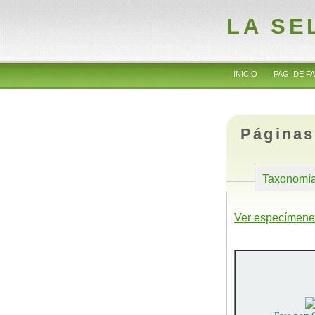
LA SE
INICIO
PAG. DE FA
Páginas
Taxonomí
Ver especímene