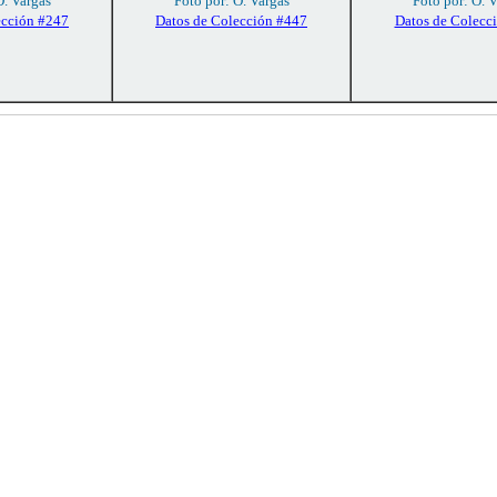
O. Vargas
Foto por: O. Vargas
Foto por: O. 
ección #247
Datos de Colección #447
Datos de Colecc