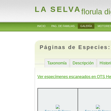
LA SELVA
florula di
INICIO
PAG. DE FAMILIAS
GALERÍA
MOTORES
Páginas de Especies
Taxonomía
Descripción
Histor
Ver especímenes escaneados en OTS He