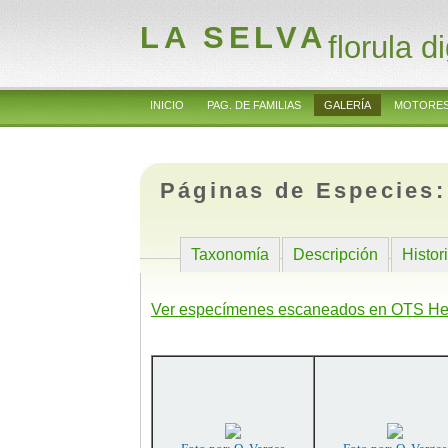
LA SELVA
florula di
INICIO
PAG. DE FAMILIAS
GALERÍA
MOTORES
Páginas de Especies
Taxonomía
Descripción
Histor
Ver especímenes escaneados en OTS He