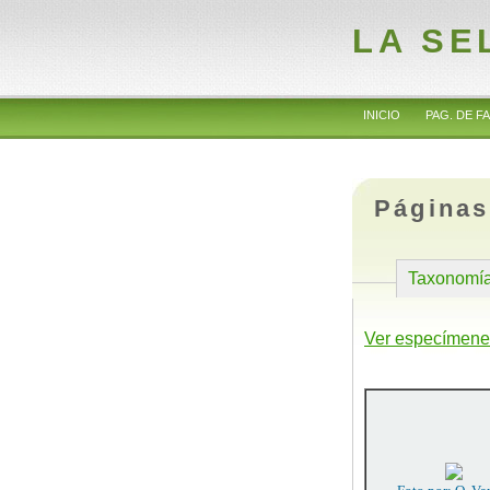
LA SE
INICIO
PAG. DE FA
Páginas
Taxonomí
Ver especímene