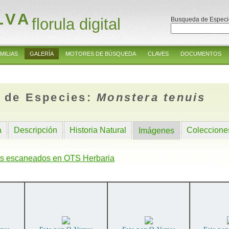
LVA
florula digital
Busqueda de Especi
MILIAS
GALERÍA
MOTORES DE BÚSQUEDA
CLAVES
DOCUMENTOS
 de Especies:
Monstera tenuis
a
Descripción
Historia Natural
Coleccione
Imágenes
s escaneados en OTS Herbaria