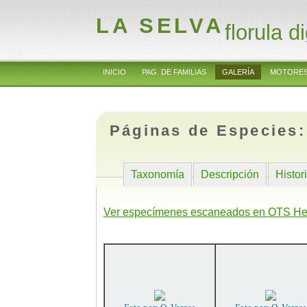
LA SELVA
florula di
INICIO
PAG. DE FAMILIAS
GALERÍA
MOTORES
Páginas de Especies
Taxonomía
Descripción
Histor
Ver especímenes escaneados en OTS He