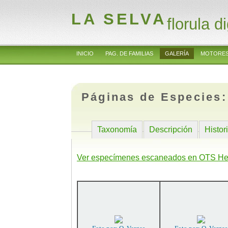
LA SELVA
florula di
INICIO
PAG. DE FAMILIAS
GALERÍA
MOTORES
Páginas de Especies
Taxonomía
Descripción
Histor
Ver especímenes escaneados en OTS He