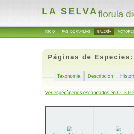
LA SELVA
florula di
INICIO
PAG. DE FAMILIAS
GALERÍA
MOTORES
Páginas de Especies
Taxonomía
Descripción
Histor
Ver especímenes escaneados en OTS He