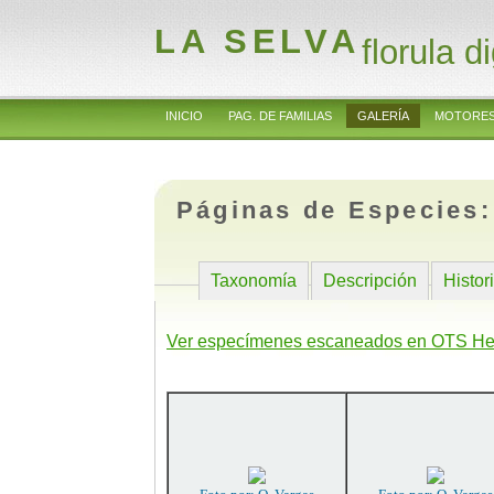
LA SELVA
florula di
INICIO
PAG. DE FAMILIAS
GALERÍA
MOTORES
Páginas de Especies
Taxonomía
Descripción
Histor
Ver especímenes escaneados en OTS He