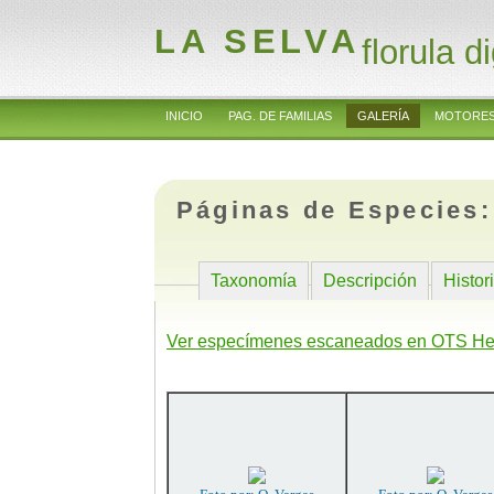
LA SELVA
florula di
INICIO
PAG. DE FAMILIAS
GALERÍA
MOTORES
Páginas de Especies
Taxonomía
Descripción
Histor
Ver especímenes escaneados en OTS He