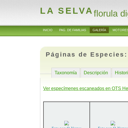
LA SELVA
florula di
INICIO
PAG. DE FAMILIAS
GALERÍA
MOTORES
Páginas de Especies
Taxonomía
Descripción
Histor
Ver especímenes escaneados en OTS He