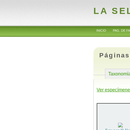
LA SE
INICIO
PAG. DE FA
Páginas
Taxonomí
Ver especímene