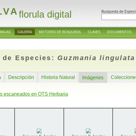
LVA
florula digital
Busqueda de Especi
MILIAS
GALERÍA
MOTORES DE BÚSQUEDA
CLAVES
DOCUMENTOS
 de Especies:
Guzmania lingulata
a
Descripción
Historia Natural
Coleccione
Imágenes
s escaneados en OTS Herbaria