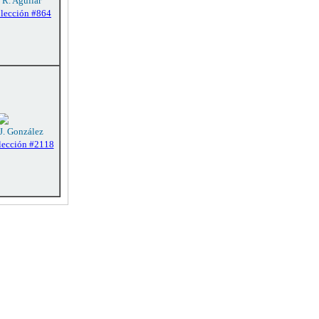
 R. Aguilar
olección #864
 J. González
lección #2118