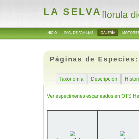
LA SELVA
florula di
INICIO
PAG. DE FAMILIAS
GALERÍA
MOTORES
Páginas de Especies
Taxonomía
Descripción
Histor
Ver especímenes escaneados en OTS He