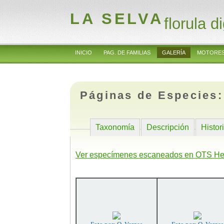
LA SELVA
florula di
INICIO
PAG. DE FAMILIAS
GALERÍA
MOTORES
Páginas de Especies
Taxonomía
Descripción
Histor
Ver especímenes escaneados en OTS He