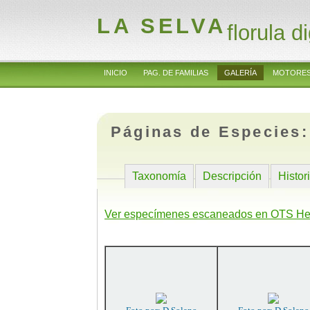
LA SELVA
florula di
INICIO
PAG. DE FAMILIAS
GALERÍA
MOTORES
Páginas de Especies
Taxonomía
Descripción
Histor
Ver especímenes escaneados en OTS He