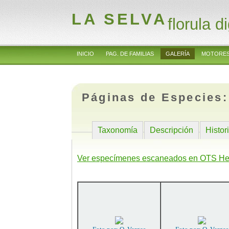
LA SELVA
florula di
INICIO
PAG. DE FAMILIAS
GALERÍA
MOTORES
Páginas de Especies
Taxonomía
Descripción
Histor
Ver especímenes escaneados en OTS He