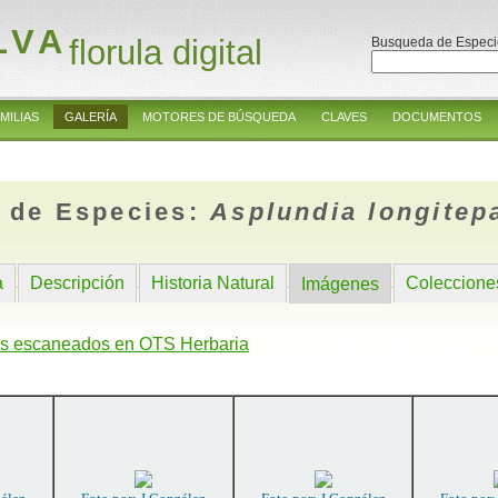
LVA
florula digital
Busqueda de Especi
MILIAS
GALERÍA
MOTORES DE BÚSQUEDA
CLAVES
DOCUMENTOS
 de Especies:
Asplundia longitep
a
Descripción
Historia Natural
Coleccione
Imágenes
s escaneados en OTS Herbaria