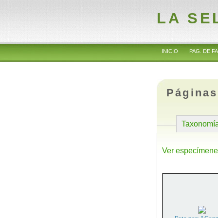
LA SE
INICIO
PAG. DE FA
Páginas
Taxonomí
Ver especímene