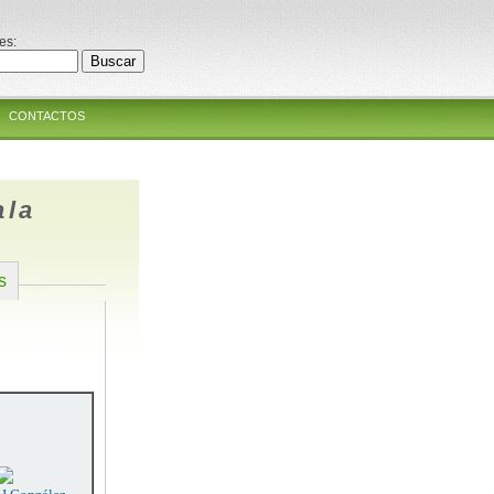
es:
CONTACTOS
ala
s