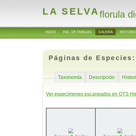
LA SELVA
florula di
INICIO
PAG. DE FAMILIAS
GALERÍA
MOTORES
Páginas de Especies
Taxonomía
Descripción
Histor
Ver especímenes escaneados en OTS He