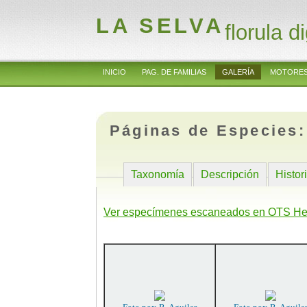
LA SELVA
florula di
INICIO
PAG. DE FAMILIAS
GALERÍA
MOTORES
Páginas de Especies
Taxonomía
Descripción
Histor
Ver especímenes escaneados en OTS He