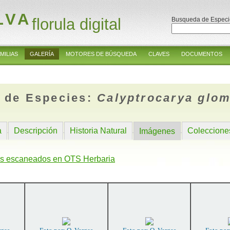
LVA
florula digital
Busqueda de Especi
MILIAS
GALERÍA
MOTORES DE BÚSQUEDA
CLAVES
DOCUMENTOS
 de Especies:
Calyptrocarya glom
a
Descripción
Historia Natural
Coleccione
Imágenes
s escaneados en OTS Herbaria