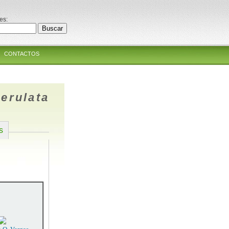
es:
CONTACTOS
erulata
s