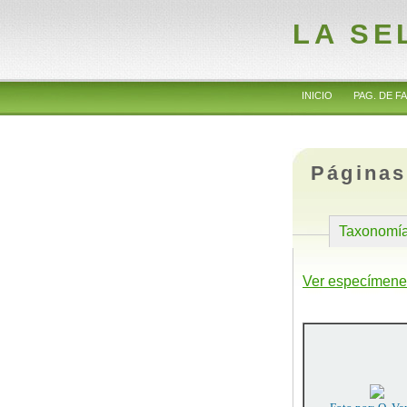
LA SE
INICIO
PAG. DE FA
Páginas
Taxonomí
Ver especímene