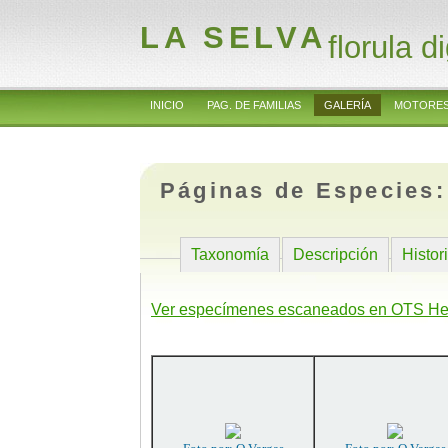
LA SELVA
florula di
INICIO
PAG. DE FAMILIAS
GALERÍA
MOTORES
Páginas de Especies
Taxonomía
Descripción
Histor
Ver especímenes escaneados en OTS He