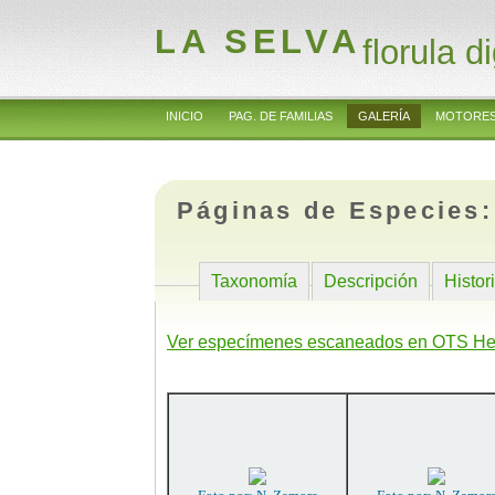
LA SELVA
florula di
INICIO
PAG. DE FAMILIAS
GALERÍA
MOTORES
Páginas de Especies
Taxonomía
Descripción
Histor
Ver especímenes escaneados en OTS He