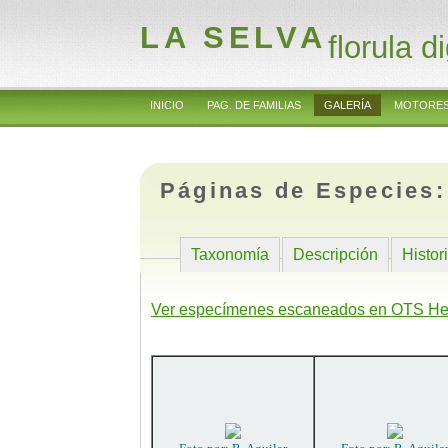
LA SELVA
florula di
INICIO
PAG. DE FAMILIAS
GALERÍA
MOTORES
Páginas de Especies
Taxonomía
Descripción
Histor
Ver especímenes escaneados en OTS He