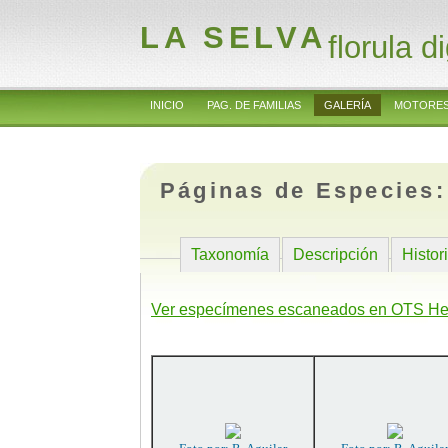
LA SELVA
florula di
INICIO
PAG. DE FAMILIAS
GALERÍA
MOTORES
Páginas de Especies
Taxonomía
Descripción
Histor
Ver especímenes escaneados en OTS He