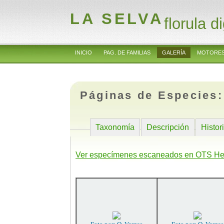
LA SELVA
florula di
INICIO
PAG. DE FAMILIAS
GALERÍA
MOTORES
Páginas de Especies
Taxonomía
Descripción
Histor
Ver especímenes escaneados en OTS He