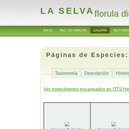
LA SELVA
florula di
INICIO
PAG. DE FAMILIAS
GALERÍA
MOTORES
Páginas de Especies
Taxonomía
Descripción
Histor
Ver especímenes escaneados en OTS He