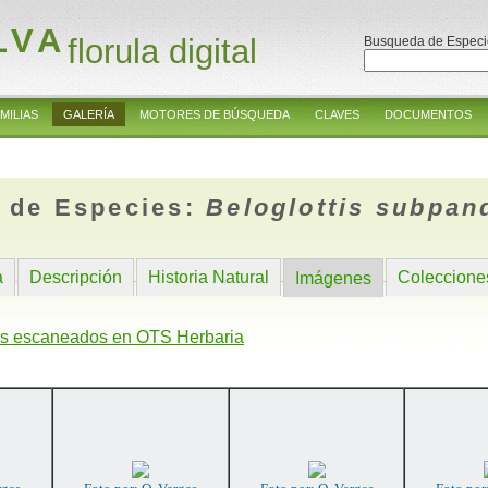
LVA
florula digital
Busqueda de Especi
MILIAS
GALERÍA
MOTORES DE BÚSQUEDA
CLAVES
DOCUMENTOS
 de Especies:
Beloglottis subpan
a
Descripción
Historia Natural
Coleccione
Imágenes
s escaneados en OTS Herbaria