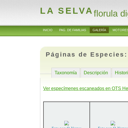
LA SELVA
florula di
INICIO
PAG. DE FAMILIAS
GALERÍA
MOTORES
Páginas de Especies
Taxonomía
Descripción
Histor
Ver especímenes escaneados en OTS He