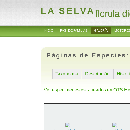
LA SELVA
florula di
INICIO
PAG. DE FAMILIAS
GALERÍA
MOTORES
Páginas de Especies
Taxonomía
Descripción
Histor
Ver especímenes escaneados en OTS He