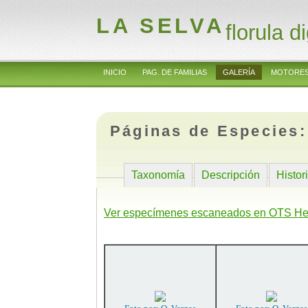
LA SELVA
florula di
INICIO
PAG. DE FAMILIAS
GALERÍA
MOTORES
Páginas de Especies
Taxonomía
Descripción
Histor
Ver especímenes escaneados en OTS He