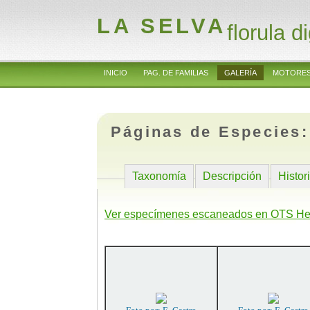
LA SELVA
florula di
INICIO
PAG. DE FAMILIAS
GALERÍA
MOTORES
Páginas de Especies
Taxonomía
Descripción
Histor
Ver especímenes escaneados en OTS He