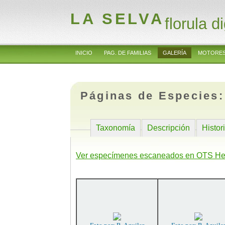
LA SELVA
florula di
INICIO
PAG. DE FAMILIAS
GALERÍA
MOTORES
Páginas de Especies
Taxonomía
Descripción
Histor
Ver especímenes escaneados en OTS He