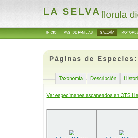
LA SELVA
florula di
INICIO
PAG. DE FAMILIAS
GALERÍA
MOTORES
Páginas de Especies
Taxonomía
Descripción
Histor
Ver especímenes escaneados en OTS He