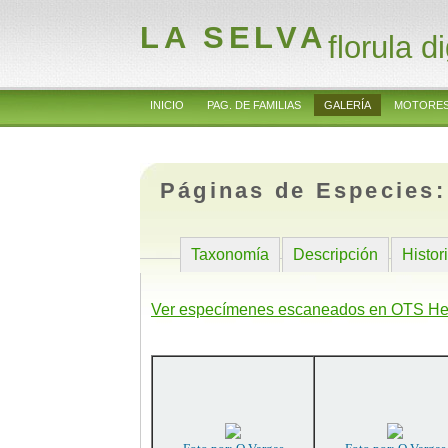
LA SELVA
florula di
INICIO
PAG. DE FAMILIAS
GALERÍA
MOTORES
Páginas de Especies
Taxonomía
Descripción
Histor
Ver especímenes escaneados en OTS He