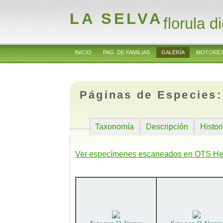
LA SELVA
florula di
INICIO
PAG. DE FAMILIAS
GALERÍA
MOTORES
Páginas de Especies
Taxonomía
Descripción
Histor
Ver especímenes escaneados en OTS He